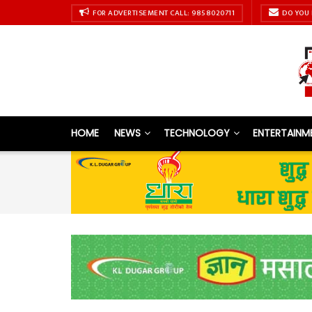
FOR ADVERTISEMENT CALL: 9858020711
DO YOU 
HOME
NEWS
TECHNOLOGY
ENTERTAINM