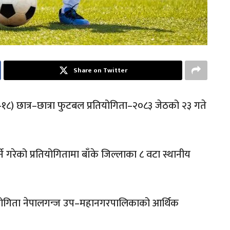
Share on Twitter
ु–१८) छात्र–छात्रा फुटबल प्रतियोगिता–२०८३ जेठको २३ गते
े गरेको प्रतियोगितामा बाँके जिल्लाका ८ वटा स्थानीय
तियोगिता नेपालगन्ज उप–महानगरपालिकाको आर्थिक