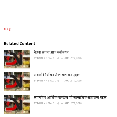
C
Blog
a
t
e
Related Content
g
o
नेउवा संघमा आज मनोनयन
r
BY
DAINIK NEPALGUNJ
AUGUST 7, 2026
i
e
s
संघको निर्वाचन रोक्न प्रशासन गुहार !
:
BY
DAINIK NEPALGUNJ
AUGUST 7, 2026
सहमति र ‘आर्थिक चलखेल’को सामाजिक सञ्जालमा बहस
BY
DAINIK NEPALGUNJ
AUGUST 7, 2026