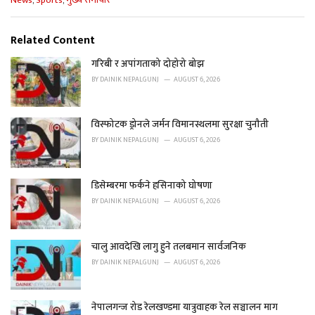
News
,
Sports
,
मुख्य समाचार
a
t
e
Related Content
g
o
गरिबी र अपांगताको दोहोरो बोझ
r
BY
DAINIK NEPALGUNJ
AUGUST 6, 2026
i
e
s
विस्फोटक ड्रोनले जर्मन विमानस्थलमा सुरक्षा चुनौती
:
BY
DAINIK NEPALGUNJ
AUGUST 6, 2026
डिसेम्बरमा फर्कने हसिनाको घोषणा
BY
DAINIK NEPALGUNJ
AUGUST 6, 2026
चालु आवदेखि लागु हुने तलबमान सार्वजनिक
BY
DAINIK NEPALGUNJ
AUGUST 6, 2026
नेपालगन्ज रोड रेलखण्डमा यात्रुवाहक रेल सञ्चालन माग