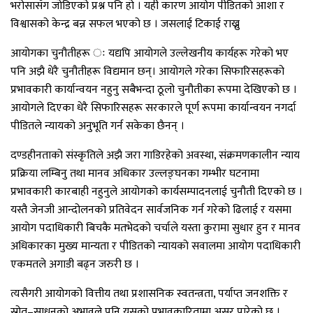
भरोसासँग जोडिएको प्रश्न पनि हो । यही कारण आयोग पीडितको आशा र
विश्वासको केन्द्र बन्न सफल भएको छ । जसलाई टिकाई राख्नु
आयोगका चुनौतीहरू ः यद्यपि आयोगले उल्लेखनीय कार्यहरू गरेको भए
पनि अझै धेरै चुनौतीहरू विद्यमान छन्। आयोगले गरेका सिफारिसहरूको
प्रभावकारी कार्यान्वयन नहुनु सबैभन्दा ठूलो चुनौतीका रूपमा देखिएको छ ।
आयोगले दिएका धेरै सिफारिसहरू सरकारले पूर्ण रूपमा कार्यान्वयन नगर्दा
पीडितले न्यायको अनुभूति गर्न सकेका छैनन् ।
दण्डहीनताको संस्कृतिले अझै जरा गाडिरहेको अवस्था, संक्रमणकालीन न्याय
प्रक्रिया लम्बिनु तथा मानव अधिकार उल्लङ्घनका गम्भीर घटनामा
प्रभावकारी कारबाही नहुनुले आयोगको कार्यसम्पादनलाई चुनौती दिएको छ ।
यस्तै जेनजी आन्दोलनको प्रतिवेदन सार्वजनिक गर्न गरेको ढिलाई र यसमा
आयोग पदाधिकारी बिचकै मतभेदको चर्चाले यस्ता कुरामा सुधार हुन र मानव
अधिकारका मुख्य मान्यता र पीडितको न्यायको सवालमा आयोग पदाधिकारी
एकमतले अगाडी बढ्न जरुरी छ ।
त्यसैगरी आयोगको वित्तीय तथा प्रशासनिक स्वतन्त्रता, पर्याप्त जनशक्ति र
स्रोत–साधनको अभावले पनि यसको प्रभावकारितामा असर पारेको छ ।