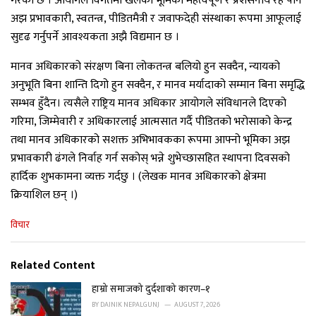
गरेको छ । आयोगले विगतमा खेलेको भूमिका महत्वपूर्ण र प्रशंसनीय रहे पनि
अझ प्रभावकारी, स्वतन्त्र, पीडितमैत्री र जवाफदेही संस्थाका रूपमा आफूलाई
सुदृढ गर्नुपर्ने आवश्यकता अझै विद्यमान छ ।
मानव अधिकारको संरक्षण बिना लोकतन्त्र बलियो हुन सक्दैन, न्यायको
अनुभूति बिना शान्ति दिगो हुन सक्दैन, र मानव मर्यादाको सम्मान बिना समृद्धि
सम्भव हुँदैन। त्यसैले राष्ट्रिय मानव अधिकार आयोगले संविधानले दिएको
गरिमा, जिम्मेवारी र अधिकारलाई आत्मसात गर्दै पीडितको भरोसाको केन्द्र
तथा मानव अधिकारको सशक्त अभिभावकका रूपमा आफ्नो भूमिका अझ
प्रभावकारी ढंगले निर्वाह गर्न सकोस् भन्ने शुभेच्छासहित स्थापना दिवसको
हार्दिक शुभकामना व्यक्त गर्दछु । (लेखक मानव अधिकारको क्षेत्रमा
क्रियाशिल छन् ।)
C
विचार
a
t
e
Related Content
g
o
हाम्रो समाजको दुर्दशाको कारण–१
r
BY
DAINIK NEPALGUNJ
AUGUST 7, 2026
i