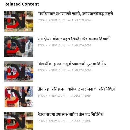
e
Related Content
g
o
निर्वाचनबारे प्रशासनको चासो, उम्मेदवारविरुद्ध उजुरी
r
BY
DAINIK NEPALGUNJ
AUGUST 9, 2026
i
e
s
संसदीय मर्यादा र बहस सिक्दै स्प्रिङ डेलका विद्यार्थी
:
BY
DAINIK NEPALGUNJ
AUGUST 9, 2026
विद्यार्थीका हातबाट सूर्य ढकालको पुस्तक विमोचन
BY
DAINIK NEPALGUNJ
AUGUST 8, 2026
तीन प्रज्ञा प्रतिष्ठानमा बाँकेबाट चार जनाको प्रतिनिधित्व
BY
DAINIK NEPALGUNJ
AUGUST 7, 2026
नेउवा संघमा उपाध्यक्ष सहित तीन पद निर्विरोध
BY
DAINIK NEPALGUNJ
AUGUST 7, 2026