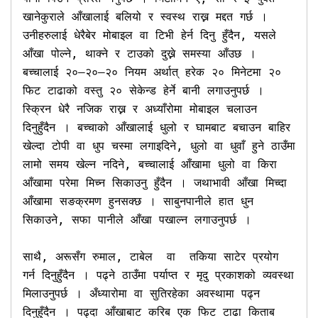
खानेकुराले आँखालाई बलियो र स्वस्थ राख्न मद्दत गर्छ । 
उनीहरुलाई धेरैबेर मोबाइल वा टिभी हेर्न दिनु हुँदैन, यसले 
आँखा पोल्ने, थाक्ने र टाउको दुख्ने समस्या आँउछ । 
बच्चालाई २०–२०–२० नियम अर्थात् हरेक २० मिनेटमा २० 
फिट टाढाको वस्तु २० सेकेन्ड हेर्ने बानी लगाउनुपर्छ । 
स्क्रिन धेरै नजिक राख्न र अध्याँरोमा मोबाइल चलाउन 
दिनुहुँदैन । बच्चाको आँखालाई धुलो र घामबाट बचाउन बाहिर 
खेल्दा टोपी वा धुप चस्मा लगाइदिने, धुलो वा धुवाँ हुने ठाउँमा 
लामो समय खेल्न नदिने, बच्चालाई आँखामा धुलो वा किरा 
आँखामा परेमा मिच्न सिकाउनु हुँदैन । जथाभावी आँखा मिच्दा 
आँखामा सङक्रमण हुनसक्छ । साबुनपानीले हात धुन 
सिकाउने, सफा पानीले आँखा पखाल्न लगाउनुपर्छ । 

साथै, अरूसँग रुमाल, टाबेल  वा  तकिया साटेर प्रयोग 
गर्न दिनुहुँदैन । पढ्ने ठाउँमा पर्याप्त र मृदु प्रकाशको व्यवस्था 
मिलाउनुपर्छ । अँध्यारोमा वा सुतिरहेका अवस्थामा पढ्न 
दिनुहुँदैन । पढ्दा आँखाबाट करिब एक फिट टाढा किताब 