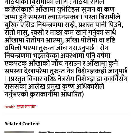
गठियाका बिरामीका लागि : गठिया रोगले
कहिलेकाहीँ आँखामा युभेटिइस सुजन वा कण
जम्मा हु्ने समस्या ल्याउनसक्छ । यस्ता बिरामीले
युरिक एसिड नियन्त्रणमा राख्ने, प्रशस्त पानी पिउने,
रातो मासु, रक्सी र माछा कम खाने गर्नुका साथै
आँखामा रातोपन आएमा, आँखा पोलेमा वा दृष्टि
धमिलो भएमा तुरुन्त जाँच गराउनुपर्छ । रोग
नियन्त्रणमा भइसकेका अवस्थामा पनि वर्षमा
एकपटक आँखाको जाँच गराउन र आँखामा कुनै
समस्या देखापरेमा तुरुन्त नेत्र विशेषज्ञकहाँ जानुपर्छ
। (प्रस्तुत विचार वरिष्ठ नेत्ररोग विशेषज्ञ डा कार्कीसँग
राससका आलेख प्रमुख कृष्ण अधिकारीले
गर्नुभएको कुराकानीमा आधारित)
C
Health
,
मुख्य समाचार
a
t
e
Related Content
g