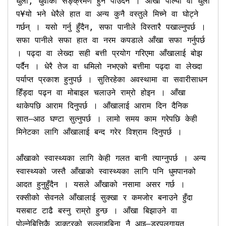
धुलो, धुवाँको सङ्क्रमण हुन पाउँदैन । आँखा पोल्यो वा धुलो 
प¥यो भने धेरैले हात वा अन्य कुनै वस्तुले मिच्ने वा घोट्ने 
गर्छन् । यसो गर्नु हुँदैन, सफा पानीले विस्तारै पखाल्नुपर्छ । 
सफा पानीले सफा हात वा नरम कपडाले आँखा सफा गर्नुपर्छ 
। पढ्दा वा लेख्दा सही बत्ती प्रयोग गरिएमा आँखालाई बोझ 
पर्दैन । धेरै तेज वा धमिलो नभएको बत्तीमा पढ्दा वा लेख्दा 
पर्याप्त प्रकाश हुनुपर्छ । सुतिरहेका अवस्थामा वा सवारीसाधन 
हिँड्दा पढ्न वा मोबाइल चलाउने राम्रो होइन । आँखा 
थाकेपछि आराम दिनुपर्छ । आँखालाई आराम दिन दैनिक 
सात–आठ घण्टा सुत्नुपर्छ । लामो समय काम गरेपछि केही 
मिनेटका लागि आँखालाई बन्द गरेर विश्राम दिनुपर्छ । 

आँखाको स्वास्थ्यका लागि केही गलत बानी त्याग्नुपर्छ । अन्य 
स्वास्थ्यको जस्तै आँखाको स्वास्थ्यका लागि पनि धुमपानको 
आदत हुनुहुँदैन । यसले आँखाको नसामा असर गर्छ । 
रक्सीको सेवनले आँखालाई सुक्खा र कमजोर बनाउने हुँदा 
यसबाट टाढै बस्नु राम्रो हुन्छ । आँखा बिझाउने वा 
पोल्नेबित्तिकै डाक्टरको सल्लाहबिना नै आइ–ड्रपलगायत 