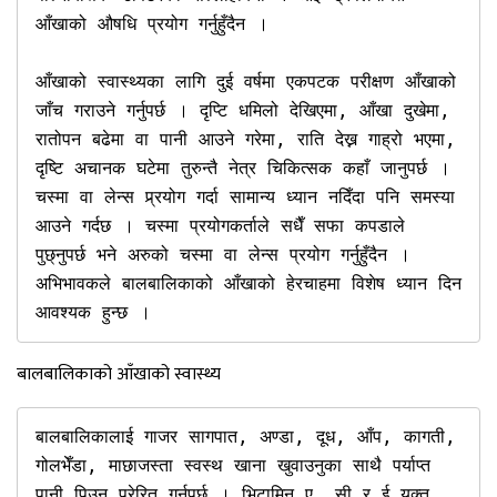
आँखाको औषधि प्रयोग गर्नुहुँदैन । 

आँखाको स्वास्थ्यका लागि दुई वर्षमा एकपटक परीक्षण आँखाको 
जाँच गराउने गर्नुपर्छ । दृप्टि धमिलो देखिएमा, आँखा दुखेमा, 
रातोपन बढेमा वा पानी आउने गरेमा, राति देख्न गाह्रो भएमा, 
दृष्टि अचानक घटेमा तुरुन्तै नेत्र चिकित्सक कहाँ जानुपर्छ । 
चस्मा वा लेन्स प्र्रयोग गर्दा सामान्य ध्यान नदिँदा पनि समस्या 
आउने गर्दछ । चस्मा प्रयोगकर्ताले सधैँ सफा कपडाले 
पुछ्नुपर्छ भने अरुको चस्मा वा लेन्स प्रयोग गर्नुहुँदैन । 
अभिभावकले बालबालिकाको आँखाको हेरचाहमा विशेष ध्यान दिन 
आवश्यक हुन्छ । 
बालबालिकाको आँखाको स्वास्थ्य
बालबालिकालाई गाजर सागपात, अण्डा, दूध, आँप, कागती, 
गोलभेँडा, माछाजस्ता स्वस्थ खाना खुवाउनुका साथै पर्याप्त 
पानी पिउन प्रेरित गर्नुपर्छ । भिटामिन ए, सी र ई युक्त 