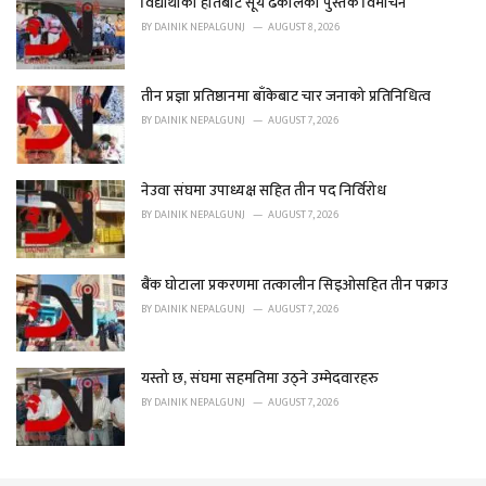
o
विद्यार्थीका हातबाट सूर्य ढकालको पुस्तक विमोचन
r
BY
DAINIK NEPALGUNJ
AUGUST 8, 2026
i
e
s
तीन प्रज्ञा प्रतिष्ठानमा बाँकेबाट चार जनाको प्रतिनिधित्व
:
BY
DAINIK NEPALGUNJ
AUGUST 7, 2026
नेउवा संघमा उपाध्यक्ष सहित तीन पद निर्विरोध
BY
DAINIK NEPALGUNJ
AUGUST 7, 2026
बैंक घोटाला प्रकरणमा तत्कालीन सिइओसहित तीन पक्राउ
BY
DAINIK NEPALGUNJ
AUGUST 7, 2026
यस्तो छ, संघमा सहमतिमा उठ्ने उम्मेदवारहरु
BY
DAINIK NEPALGUNJ
AUGUST 7, 2026