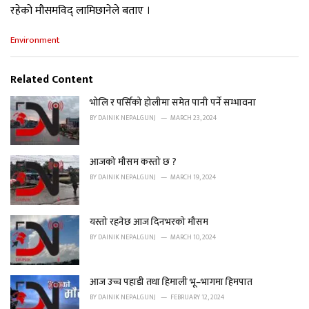
रहेको मौसमविद् लामिछानेले बताए ।
C
Environment
a
t
e
Related Content
g
o
भोलि र पर्सिको होलीमा समेत पानी पर्ने सम्भावना
r
BY
DAINIK NEPALGUNJ
MARCH 23, 2024
i
e
s
आजको मौसम कस्तो छ ?
:
BY
DAINIK NEPALGUNJ
MARCH 19, 2024
यस्तो रहनेछ आज दिनभरको मौसम
BY
DAINIK NEPALGUNJ
MARCH 10, 2024
आज उच्च पहाडी तथा हिमाली भू–भागमा हिमपात
BY
DAINIK NEPALGUNJ
FEBRUARY 12, 2024