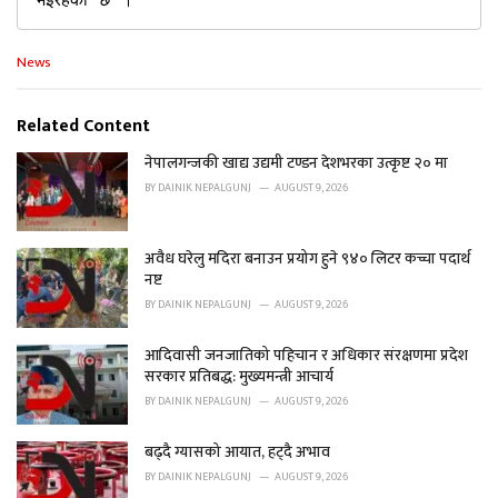
C
News
a
t
e
Related Content
g
o
नेपालगन्जकी खाद्य उद्यमी टण्डन देशभरका उत्कृष्ट २० मा
r
BY
DAINIK NEPALGUNJ
AUGUST 9, 2026
i
e
s
अवैध घरेलु मदिरा बनाउन प्रयोग हुने ९४० लिटर कच्चा पदार्थ
:
नष्ट
BY
DAINIK NEPALGUNJ
AUGUST 9, 2026
आदिवासी जनजातिको पहिचान र अधिकार संरक्षणमा प्रदेश
सरकार प्रतिबद्ध: मुख्यमन्त्री आचार्य
BY
DAINIK NEPALGUNJ
AUGUST 9, 2026
बढ्दै ग्यासको आयात, हट्दै अभाव
BY
DAINIK NEPALGUNJ
AUGUST 9, 2026