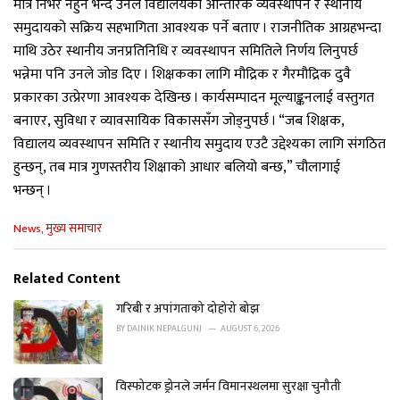
मात्र निर्भर नहुने भन्दै उनले विद्यालयको आन्तरिक व्यवस्थापन र स्थानीय
समुदायको सक्रिय सहभागिता आवश्यक पर्ने बताए । राजनीतिक आग्रहभन्दा
माथि उठेर स्थानीय जनप्रतिनिधि र व्यवस्थापन समितिले निर्णय लिनुपर्छ
भन्नेमा पनि उनले जोड दिए । शिक्षकका लागि मौद्रिक र गैरमौद्रिक दुवै
प्रकारका उत्प्रेरणा आवश्यक देखिन्छ । कार्यसम्पादन मूल्याङ्कनलाई वस्तुगत
बनाएर, सुविधा र व्यावसायिक विकाससँग जोड्नुपर्छ । “जब शिक्षक,
विद्यालय व्यवस्थापन समिति र स्थानीय समुदाय एउटै उद्देश्यका लागि संगठित
हुन्छन्, तब मात्र गुणस्तरीय शिक्षाको आधार बलियो बन्छ,” चौलागाई
भन्छन् ।
C
News
,
मुख्य समाचार
a
t
e
Related Content
g
o
गरिबी र अपांगताको दोहोरो बोझ
r
BY
DAINIK NEPALGUNJ
AUGUST 6, 2026
i
e
s
विस्फोटक ड्रोनले जर्मन विमानस्थलमा सुरक्षा चुनौती
: