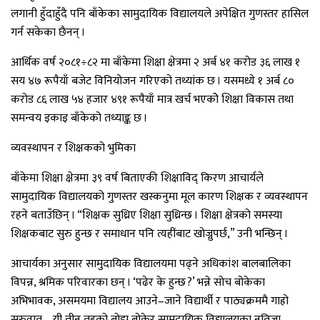
लगानी हुँदाहुँदै पनि बाँकेका सामुदायिक विद्यालयले अपेक्षित गुणस्तर हासिल
गर्न सकेका छैनन् ।
आर्थिक वर्ष २०८१÷८२ मा बाँकेमा शिक्षा क्षेत्रमा २ अर्ब ४१ करोड ३६ लाख १
सय ४७ रूपैयाँ बजेट विनियोजन गरिएको तथ्यांक छ । यसमध्ये १ अर्ब ८०
करोड ८६ लाख ५४ हजार ४९१ रूपैयाँ मात्र खर्च भएकोे शिक्षा विकास तथा
समन्वय इकाइ बाँकेको तथ्याङ्क छ ।
व्यवस्थापन र शिक्षकको भुमिका
बाँकेमा शिक्षा क्षेत्रमा ३९ वर्ष बिताएकी शिक्षाविद् किरण आचार्यले
सामुदायिक विद्यालयको गुणस्तर खस्कनुमा मूल कारण शिक्षक र व्यवस्थापन
रहने बताउँछिन् । “शिक्षक सुध्रिए शिक्षा सुध्रिन्छ । शिक्षा क्षेत्रको समस्या
शिक्षकबाट सुरु हुन्छ र समाधान पनि त्यहींबाट खोज्नुपर्छ,” उनी भन्छिन् ।
आचार्यका अनुसार सामुदायिक विद्यालयमा पढ्ने अधिकांश बालबालिका
विपन्न, श्रमिक परिवारका छन् । ‘पढेर के हुन्छ ?’ भन्ने सोच बोकेका
अभिभावक, असमयमा विद्यालय आउने–जाने विद्यार्थी र पाठ्यक्रममै गाह्रो
सुरुवात—यी तीन तहको बोझ बोकेर सामुदायिक विद्यालयका नतिजा