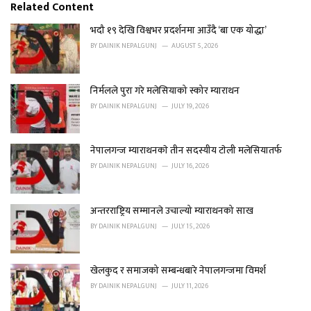
e
Related Content
g
o
भदौ १९ देखि विश्वभर प्रदर्शनमा आउँदै ‘बा एक योद्धा’
r
BY
DAINIK NEPALGUNJ
AUGUST 5, 2026
i
e
s
निर्मलले पुरा गरे मलेसियाको स्कोर म्याराथन
:
BY
DAINIK NEPALGUNJ
JULY 19, 2026
नेपालगन्ज म्याराथनकाे तीन सदस्यीय टाेली मलेसियातर्फ
BY
DAINIK NEPALGUNJ
JULY 16, 2026
अन्तरराष्ट्रिय सम्मानले उचाल्यो म्याराथनको साख
BY
DAINIK NEPALGUNJ
JULY 15, 2026
खेलकुद र समाजको सम्बन्धबारे नेपालगन्जमा विमर्श
BY
DAINIK NEPALGUNJ
JULY 11, 2026