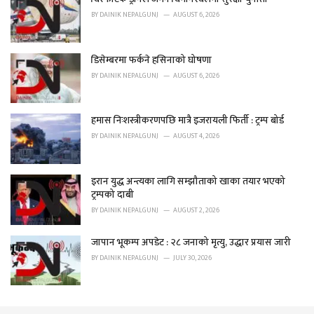
r
BY
DAINIK NEPALGUNJ
AUGUST 6, 2026
i
e
s
डिसेम्बरमा फर्कने हसिनाको घोषणा
:
BY
DAINIK NEPALGUNJ
AUGUST 6, 2026
हमास निःशस्त्रीकरणपछि मात्रै इजरायली फिर्ती : ट्रम्प बोर्ड
BY
DAINIK NEPALGUNJ
AUGUST 4, 2026
इरान युद्ध अन्त्यका लागि सम्झौताको खाका तयार भएको
ट्रम्पको दाबी
BY
DAINIK NEPALGUNJ
AUGUST 2, 2026
जापान भूकम्प अपडेट : २८ जनाको मृत्यु, उद्धार प्रयास जारी
BY
DAINIK NEPALGUNJ
JULY 30, 2026